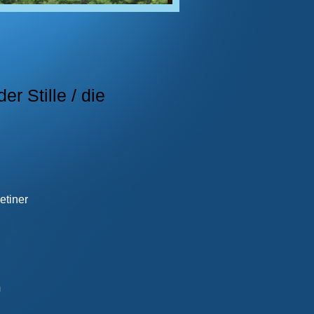
r Stille / die
etiner
m