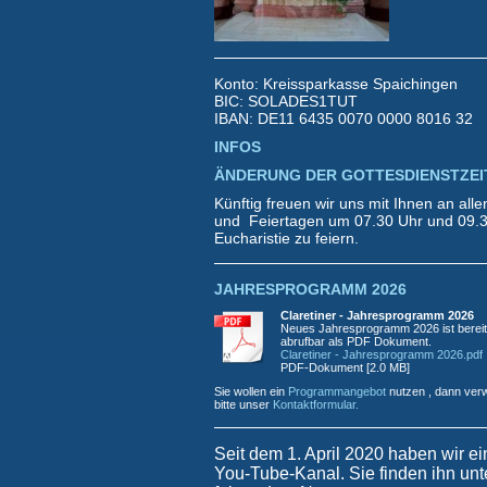
Konto: Kreissparkasse Spaichingen
BIC: SOLADES1TUT
IBAN: DE11 6435 0070 0000 8016 32
INFOS
ÄNDERUNG DER GOTTESDIENSTZEI
Künftig freuen wir uns mit Ihnen an all
und Feiertagen um 07.30 Uhr und 09.3
Eucharistie zu feiern.
JAHRESPROGRAMM 2026
Claretiner - Jahresprogramm 2026
Neues Jahresprogramm 2026 ist bereit
abrufbar als PDF Dokument.
Claretiner - Jahresprogramm 2026.pdf
PDF-Dokument [2.0 MB]
Sie wollen ein
Programmangebot
nutzen , dann ver
bitte unser
Kontaktformular.
Seit dem 1. April 2020 haben wir e
You-Tube-Kanal. Sie finden ihn unt