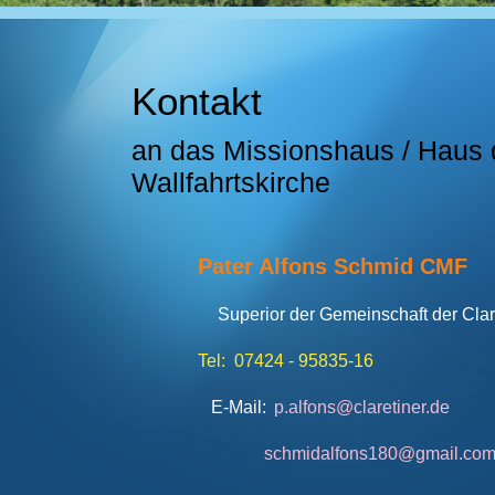
Kontakt
an das Missionshaus / Haus de
Wallfahrtskirche
Pater Alfons Schmid CMF
Superior der Gemeinschaft der Clar
Tel: 07424 - 95835-
16
E-Mail:
p.alfons@claretiner.de
schmidalfons180@gmail.co