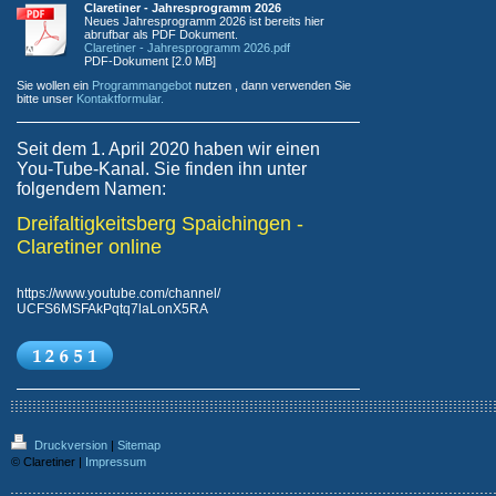
Claretiner - Jahresprogramm 2026
Neues Jahresprogramm 2026 ist bereits hier
abrufbar als PDF Dokument.
Claretiner - Jahresprogramm 2026.pdf
PDF-Dokument [2.0 MB]
Sie wollen ein
Programmangebot
nutzen , dann verwenden Sie
bitte unser
Kontaktformular.
Seit dem 1. April 2020 haben wir einen
You-Tube-Kanal. Sie finden ihn unter
folgendem Namen:
Dreifaltigkeitsberg Spaichingen -
Claretiner online
https://www.youtube.com/channel/
UCFS6MSFAkPqtq7laLonX5RA
Druckversion
|
Sitemap
© Claretiner |
Impressum