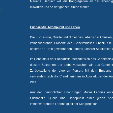
Mariens. Dadurch will die Kongregation an der lebend
mitwirken und so der ganzen Kirche dienen.
 -
Eucharistie: Mittelpunkt und Leben
Die Eucharistie, Quelle und Gipfel des Lebens der Christen,
immerwährende Präsenz des Geheimnisses Christi. Sie 
unseres an Tiefe gewonnenen Lebens, unserer Spiritualität 
Im Geheimnis der Eucharistie, befindet sich das Geheimnis
diesem Sakrament der Liebe versuchen wir, das Geheimni
Zurückstellung der eigenen Person. Mit dem Empfang 
verwandeln sich die Claretinerinnen in Apostel, bei der Au
Welt.
Aus den persönlichen Erfahrungen Mutter Leonias ent
Eucharistie Quelle und Höhepunkt eines jeden Ap
immerwährenden Lebendigkeit der Kongregation.