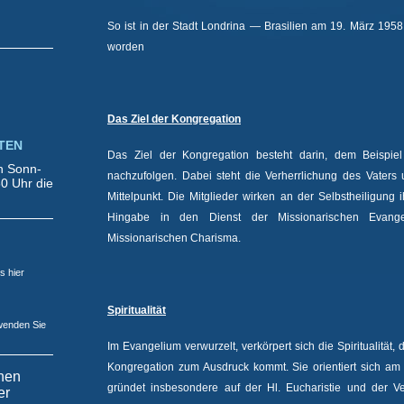
So ist in der Stadt Londrina — Brasilien am 19. März 195
worden
Das Ziel der Kongregation
TEN
Das Ziel der Kongregation besteht darin, dem Beispiel 
en Sonn-
nachzufolgen. Dabei steht die Verherrlichung des Vaters 
0 Uhr die
Mittelpunkt. Die Mitglieder wirken an der Selbstheiligung 
Hingabe in den Dienst der Missionarischen Evange
Missionarischen Charisma.
s hier
Spiritualität
wenden Sie
Im Evangelium verwurzelt, verkörpert sich die Spiritualität, d
Kongregation zum Ausdruck kommt. Sie orientiert sich am I
inen
gründet insbesondere auf der Hl. Eucharistie und der V
er