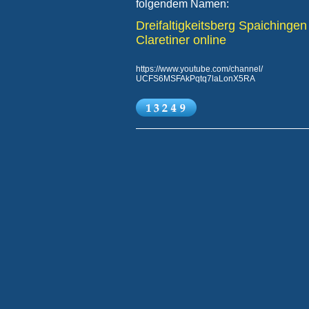
folgendem Namen:
Dreifaltigkeitsberg Spaichingen
Claretiner online
https://www.youtube.com/channel/
UCFS6MSFAkPqtq7laLonX5RA