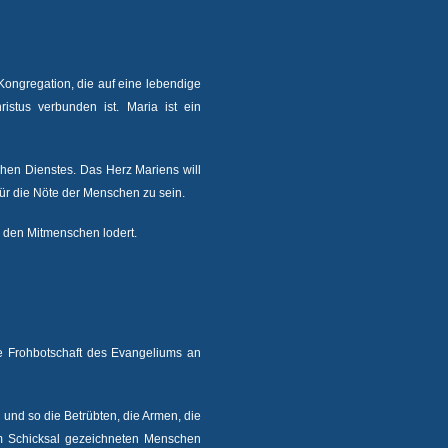
 Kongregation, die auf eine lebendige
stus verbunden ist. Maria ist ein
chen Dienstes. Das Herz Mariens will
für die Nöte der Menschen zu sein.
u den Mitmenschen lodert.
ie Frohbotschaft des Evangeliums an
 und so die Betrübten, die Armen, die
om Schicksal gezeichneten Menschen