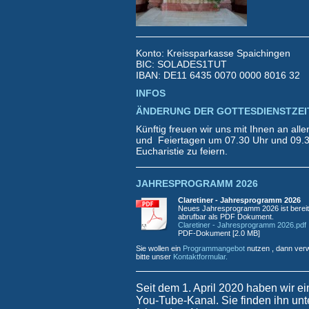
Konto: Kreissparkasse Spaichingen
BIC: SOLADES1TUT
IBAN: DE11 6435 0070 0000 8016 32
INFOS
ÄNDERUNG DER GOTTESDIENSTZEI
Künftig freuen wir uns mit Ihnen an all
und Feiertagen um 07.30 Uhr und 09.3
Eucharistie zu feiern.
JAHRESPROGRAMM 2026
Claretiner - Jahresprogramm 2026
Neues Jahresprogramm 2026 ist bereit
abrufbar als PDF Dokument.
Claretiner - Jahresprogramm 2026.pdf
PDF-Dokument [2.0 MB]
Sie wollen ein
Programmangebot
nutzen , dann ver
bitte unser
Kontaktformular.
Seit dem 1. April 2020 haben wir e
You-Tube-Kanal. Sie finden ihn unt