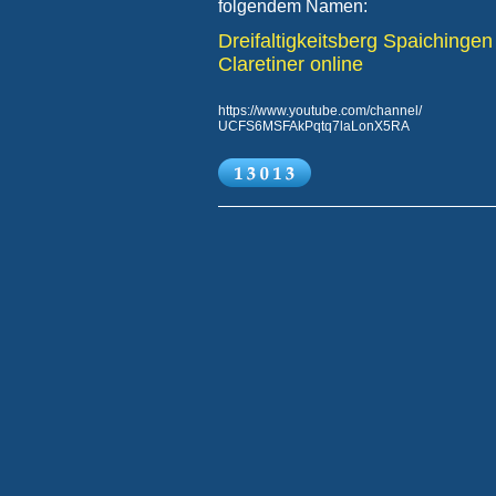
folgendem Namen:
Dreifaltigkeitsberg Spaichingen
Claretiner online
https://www.youtube.com/channel/
UCFS6MSFAkPqtq7laLonX5RA