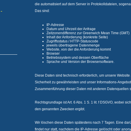
die automatisiert auf dem Server in Protokolldateien, sogen
 -
Das sind:
IP-Adresse
Datum und Uhrzeit der Anfrage
Zeitzonendifferenz zur Greenwich Mean Time (GMT)
Inhalt der Anforderung (konkrete Seite)
Zugriffsstatus / HTTP-Statuscode
jeweils übertragene Datenmenge
Website, von der die Anforderung kommt
Browser
Betriebssystem und dessen Oberfläche
Sprache und Version der Browsersoftware.
Diese Daten sind technisch erforderlich, um unsere Website 
Sicherheit zu gewährleisten und unser Informations-Angebot 
Zusammenführung dieser Daten mit anderen Datenquellen st
Rechtsgrundlage ist Art. 6 Abs. 1 S. 1 lit. f DSGVO, wobei si
den genannten Zwecken ergibt.
Wir löschen diese Daten spätestens nach 7 Tagen. Eine da
findet nur statt, nachdem die IP-Adresse gelöscht oder anon