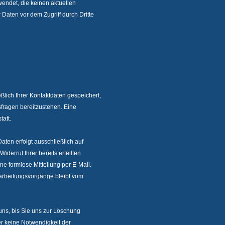
wendet, die keinen aktuellen
 Daten vor dem Zugriff durch Dritte
ßlich Ihrer Kontaktdaten gespeichert,
fragen bereitzustehen. Eine
tatt.
ten erfolgt ausschließlich auf
Widerruf Ihrer bereits erteilten
ine formlose Mitteilung per E-Mail.
rarbeitungsvorgänge bleibt vom
uns, bis Sie uns zur Löschung
er keine Notwendigkeit der