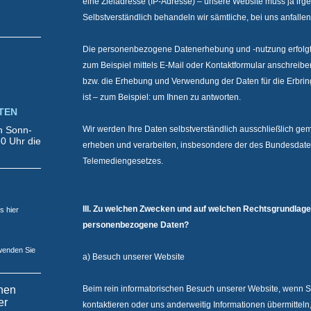
eine Zieladresse (IP-Adresse) – unsere Website muss ja ir
Selbstverständlich behandeln wir sämtliche, bei uns anfallen
Die personenbezogene Datenerhebung und -nutzung erfolgt, 
zum Beispiel mittels E-Mail oder Kontaktformular anschreiben,
bzw. die Erhebung und Verwendung der Daten für die Erbrin
ist – zum Beispiel: um Ihnen zu antworten.
TEN
en Sonn-
Wir werden Ihre Daten selbstverständlich ausschließlich ge
0 Uhr die
erheben und verarbeiten, insbesondere der des Bundesdat
Telemediengesetzes.
III. Zu welchen Zwecken und auf welchen Rechtsgrundlage
s hier
personenbezogene Daten?
wenden Sie
a) Besuch unserer Website
inen
Beim rein informatorischen Besuch unserer Website, wenn Sie
er
kontaktieren oder uns anderweitig Informationen übermitteln